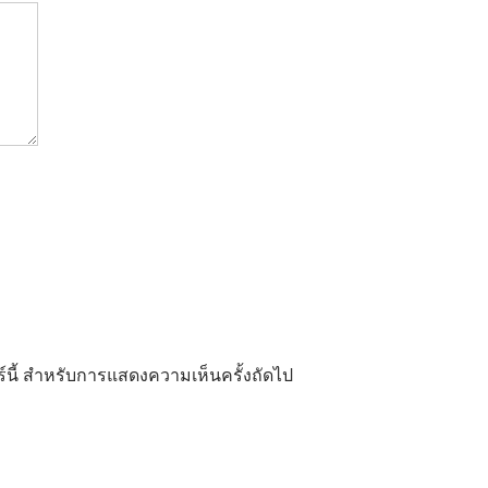
อร์นี้ สำหรับการแสดงความเห็นครั้งถัดไป