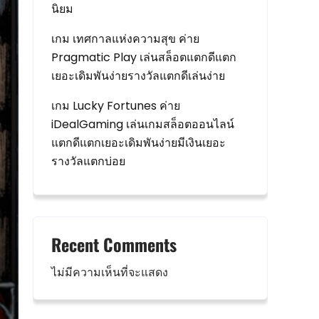
นิยม
เกม เทศกาลแห่งความสุข ค่าย
Pragmatic Play เล่นสล็อตแตกดีแตก
เยอะเดิมพันง่ายรางวัลแตกดีเล่นง่าย
เกม Lucky Fortunes ค่าย
iDealGaming เล่นเกมสล็อตออนไลน์
แตกดีแตกเยอะเดิมพันง่ายมีเงินเยอะ
รางวัลแตกบ่อย
Recent Comments
ไม่มีความเห็นที่จะแสดง