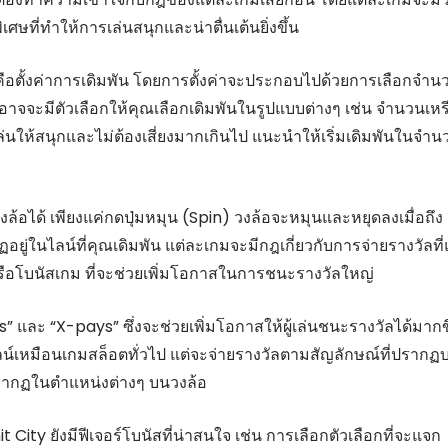
ศษที่ทำให้การเล่นสนุกและน่าตื่นเต้นยิ่งขึ้น
ไปคือตั้งค่าการเดิมพัน โดยการตั้งค่าจะประกอบไปด้วยการเลือกจำน
อาจจะมีตัวเลือกให้คุณเลือกเดิมพันในรูปแบบต่างๆ เช่น จำนวนเห
่นให้สนุกและไม่ต้องเสี่ยงมากเกินไป แนะนำให้เริ่มเดิมพันในจำนว
นวงล้อได้ เพียงแค่กดปุ่มหมุน (Spin) วงล้อจะหมุนและหยุดลงเมื่อถึง
ยู่ในไลน์ที่คุณเดิมพัน แต่ละเกมจะมีกฎเกี่ยวกับการจ่ายรางวัลที
หรือโบนัสเกม ที่จะช่วยเพิ่มโอกาสในการชนะรางวัลใหญ่
ys” และ “X-pays” ซึ่งจะช่วยเพิ่มโอกาสให้ผู้เล่นชนะรางวัลได้มากข
ไลน์เหมือนเกมสล็อตทั่วไป แต่จะจ่ายรางวัลตามสัญลักษณ์ที่ปรากฏ
รากฏในตำแหน่งต่างๆ บนวงล้อ
ty ยังมีฟีเจอร์โบนัสที่น่าสนใจ เช่น การเลือกตัวเลือกที่จะแจก