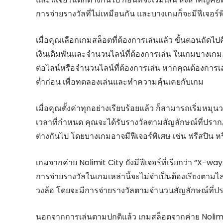
การจ่ายรางวัลที่ไม่เหมือนกัน และบางเกมก็จะมีฟีเจอร์พิเ
เมื่อคุณเลือกเกมสล็อตที่ต้องการเล่นแล้ว ขั้นตอนถัด
เงินเดิมพันและจำนวนไลน์ที่ต้องการเล่น ในเกมบางเกม
ต่อไลน์หรือจำนวนไลน์ที่ต้องการเล่น หากคุณต้องการเล
ต่ำก่อน เพื่อทดลองเล่นและทำความคุ้นเคยกับเกม
เมื่อคุณตั้งค่าทุกอย่างเรียบร้อยแล้ว ก็สามารถเริ่มหมุ
เวลาที่กำหนด คุณจะได้รับรางวัลตามสัญลักษณ์ที่ปรากฏอ
ต่างกันไป โดยบางเกมอาจมีฟีเจอร์พิเศษ เช่น ฟรีสปิน 
เกมจากค่าย Nolimit City ยังมีฟีเจอร์ที่เรียกว่า “X-wa
การจ่ายรางวัลในเกมเหล่านี้จะไม่จำเป็นต้องเรียงตาม
วงล้อ โดยจะมีการจ่ายรางวัลตามจำนวนสัญลักษณ์ที่ป
นอกจากการเล่นตามปกติแล้ว เกมสล็อตจากค่าย Nolimit Ci