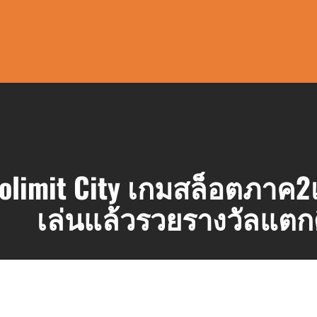
Nolimit City เกมสล็อตภาค
เล่นแล้วรวยรางวัลแตก