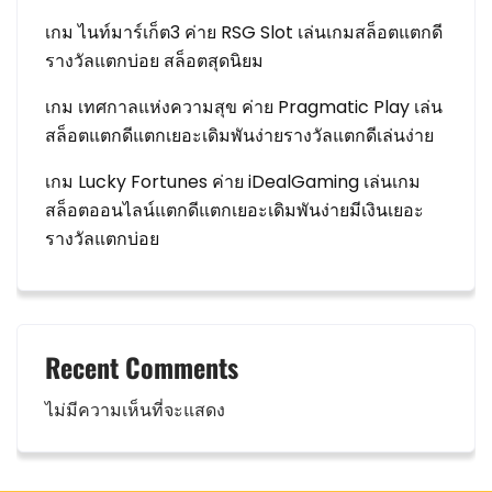
เกม ไนท์มาร์เก็ต3 ค่าย RSG Slot เล่นเกมสล็อตแตกดี
รางวัลแตกบ่อย สล็อตสุดนิยม
เกม เทศกาลแห่งความสุข ค่าย Pragmatic Play เล่น
สล็อตแตกดีแตกเยอะเดิมพันง่ายรางวัลแตกดีเล่นง่าย
เกม Lucky Fortunes ค่าย iDealGaming เล่นเกม
สล็อตออนไลน์แตกดีแตกเยอะเดิมพันง่ายมีเงินเยอะ
รางวัลแตกบ่อย
Recent Comments
ไม่มีความเห็นที่จะแสดง