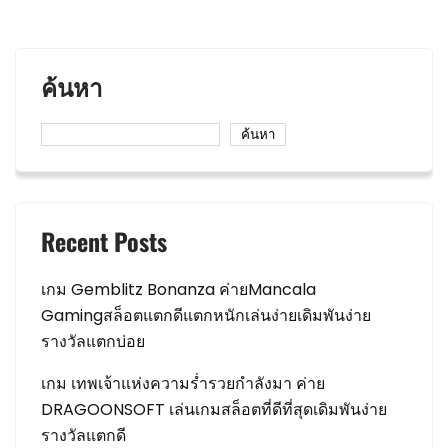
ค้นหา
ค้นหา
Recent Posts
เกม Gemblitz Bonanza ค่ายMancala
Gamingสล็อตแตกดีแตกหนักเล่นง่ายเดิมพันง่าย
รางวัลแตกบ่อย
เกม เทพเจ้าแห่งความร่ำรวยกำลังมา ค่าย
DRAGOONSOFT เล่นเกมสล็อตที่ดีที่สุดเดิมพันง่าย
รางวัลแตกดี