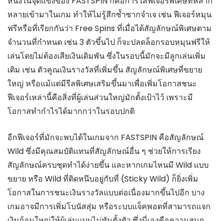
หนึ่งในจุดแข็งของ FASTSPIN ก็คือการใส่ฟีเจอร์พิเศษที่หลาก
หลายเข้ามาในเกม ทำให้ไม่รู้สึกซ้ำซากจำเจ เช่น ฟีเจอร์หมุน
ฟรีหรือที่เรียกกันว่า Free Spins ที่เมื่อได้สัญลักษณ์พิเศษตาม
จำนวนที่กำหนด เช่น 3 ตัวขึ้นไป ก็จะปลดล็อกรอบหมุนฟรีให้
เล่นโดยไม่ต้องเสียเงินเดิมพัน ซึ่งในรอบนี้มักจะมีลูกเล่นเพิ่ม
เติม เช่น ตัวคูณเงินรางวัลที่เพิ่มขึ้น สัญลักษณ์พิเศษที่ขยาย
ใหญ่ หรือแม้แต่มีรีลพิเศษเสริมขึ้นมาเพื่อเพิ่มโอกาสชนะ
ฟีเจอร์เหล่านี้คือสิ่งที่ผู้เล่นส่วนใหญ่มักตั้งเป้าไว้ เพราะมี
โอกาสทำกำไรได้มากกว่าในรอบปกติ
อีกฟีเจอร์ที่มักจะพบได้ในเกมจาก FASTSPIN คือสัญลักษณ์
Wild ซึ่งมีคุณสมบัติแทนที่สัญลักษณ์อื่น ๆ ช่วยให้การเรียง
สัญลักษณ์ครบชุดทำได้ง่ายขึ้น และหากเกมไหนมี Wild แบบ
ขยาย หรือ Wild ที่ติดหนึบอยู่กับที่ (Sticky Wild) ก็ยิ่งเพิ่ม
โอกาสในการชนะเงินรางวัลแบบต่อเนื่องมากขึ้นไปอีก บาง
เกมอาจมีการเพิ่มโบนัสสุ่ม หรือระบบแจ็คพอตที่สามารถแจก
เงินก้อนใหญ่ให้ผู้เล่นแบบไม่ทันตั้งตัว ซึ่งนี่เองคือความสนุก