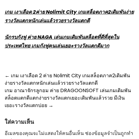
เกม เงาเลือด 2ค่าย Nolimit City เกมสล็อตภาค2เดิมพันง่าย
รางวัลแตกหนักเล่นแล้วรวยรางวัลแตกดี
นักรบกังฟู ค่าย NAGA เล่นเกมเดิมพันสล็อตที่ดีที่สุดใน
ประเทศไทย เกมกังฟูคนเล่นเยอะรางวัลแตกดีมาก
Post
←
เกม เงาเลือด 2 ค่าย Nolimit City เกมสล็อตภาค2เดิมพัน
ง่ายรางวัลแตกหนักเล่นแล้วรวยรางวัลแตกดี
navigation
เกม อาณาจักรลูกอม ค่าย DRAGOONSOFT เล่นเกมเดิมพัน
สล็อตแตกดีแตกง่ายรางวัลแตกเยอะเดิมพันแล้วรวย มีเงิน
เยอะรางวัลแตกบ่อย
→
ใส่ความเห็น
อีเมลของคุณจะไม่แสดงให้คนอื่นเห็น
ช่องข้อมูลจำเป็นถูกทำ