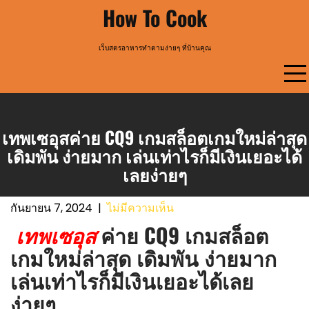
Skip
How To Cook
to
content
เว็บสตรอาหารทำตามง่ายๆ ที่บ้านคุณ
เทพเซอุสค่าย CQ9 เกมสล็อตเกมใหม่ล่าสุด
เดิมพัน ง่ายมาก เล่นเท่าไรก็มีเงินเยอะได้
เลยง่ายๆ
กันยายน 7, 2024
|
ไม่มีความเห็น
เทพเซอุส
ค่าย CQ9 เกมสล็อต
เกมใหม่ล่าสุด เดิมพัน ง่ายมาก
เล่นเท่าไรก็มีเงินเยอะได้เลย
ง่ายๆ