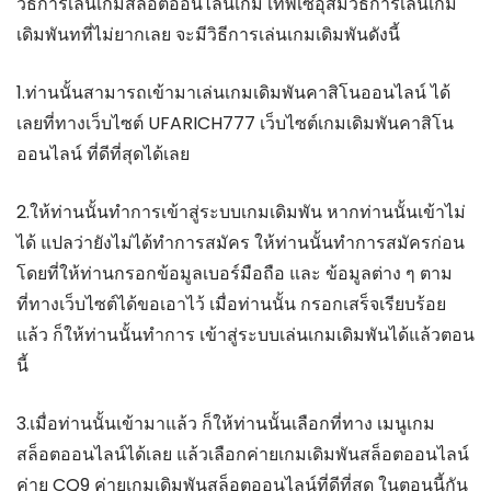
วิธีการเล่นเกมสล็อตออนไลน์เกม เทพเซอุสมีวิธีการเล่นเกม
เดิมพันทที่ไม่ยากเลย จะมีวิธีการเล่นเกมเดิมพันดังนี้
1.ท่านนั้นสามารถเข้ามาเล่นเกมเดิมพันคาสิโนออนไลน์ ได้
เลยที่ทางเว็บไซต์ UFARICH777 เว็บไซต์เกมเดิมพันคาสิโน
ออนไลน์ ที่ดีที่สุดได้เลย
2.ให้ท่านนั้นทำการเข้าสู่ระบบเกมเดิมพัน หากท่านนั้นเข้าไม่
ได้ แปลว่ายังไม่ได้ทำการสมัคร ให้ท่านนั้นทำการสมัครก่อน
โดยที่ให้ท่านกรอกข้อมูลเบอร์มือถือ และ ข้อมูลต่าง ๆ ตาม
ที่ทางเว็บไซต์ได้ขอเอาไว้ เมื่อท่านนั้น กรอกเสร็จเรียบร้อย
แล้ว ก็ให้ท่านนั้นทำการ เข้าสู่ระบบเล่นเกมเดิมพันได้แล้วตอน
นี้
3.เมื่อท่านนั้นเข้ามาแล้ว ก็ให้ท่านนั้นเลือกที่ทาง เมนูเกม
สล็อตออนไลน์ได้เลย แล้วเลือกค่ายเกมเดิมพันสล็อตออนไลน์
ค่าย CQ9 ค่ายเกมเดิมพันสล็อตออนไลน์ที่ดีที่สุด ในตอนนี้กัน