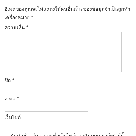
อีเมลของคุณจะไม่แสดงให้คนอื่นเห็น
ช่องข้อมูลจำเป็นถูกทำ
เครื่องหมาย
*
ความเห็น
*
ชื่อ
*
อีเมล
*
เว็บไซต์
บันทึกชื่อ, อีเมล และชื่อเว็บไซต์ของฉันบนเบราว์เซอร์นี้