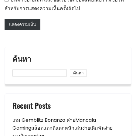
สำหรับการแสดงความเห็นครั้งถัดไป
ค้นหา
ค้นหา
Recent Posts
เกม Gemblitz Bonanza ค่ายMancala
Gamingสล็อตแตกดีแตกหนักเล่นง่ายเดิมพันง่าย
รางวัลแตกบ่อย