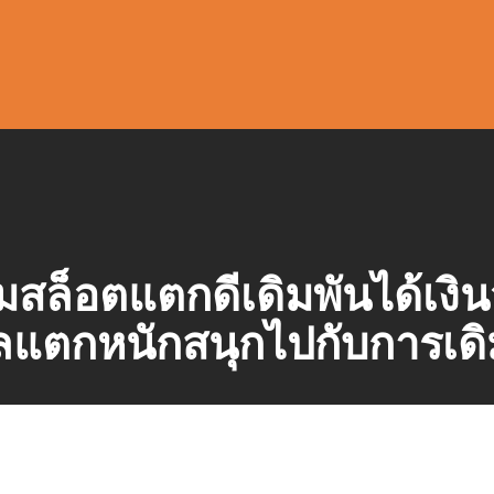
มสล็อตแตกดีเดิมพันได้เงิน
ลแตกหนักสนุกไปกับการเดิ