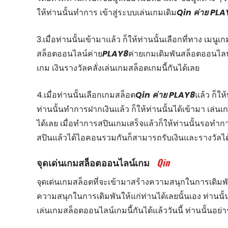
ให้ท่านนั้นทำการ เข้าสู่ระบบเล่นเกมเดิม
Qin ค่าย PLA
3.เมื่อท่านนั้นเข้ามาแล้ว ก็ให้ท่านนั้นเลือกที่ทาง เมนูเก
สล็อตออนไลน์ค่าย
PLAY8
ค่ายเกมเดิมพันสล็อตออนไลน์ที่
เกม เงินรางวัลคลั่งเล่นเกมสล็อตเกมนี้กันได้เลย
4.เมื่อท่านนั้นเลือกเกมสล็อต
Qin ค่าย PLAY8
แล้ว ก็ให
ท่านนั้นทำการฝากเงินแล้ว ก็ให้ท่านนั้นได้เข้ามา เ
ได้เลย เมื่อทำการสปินเกมเสร็จแล้วก็ให้ท่านนั้นรอทำกา
สปินแล้วได้ไอคอนรวมกันก็สามารถรับเงินและรางวัลได้
จุดเด่นเกมสล็อตออนไลน์เกม
Qin
จุดเด่นเกมสล็อตที่จะเข้ามาสร้างความสนุกในการเดิมพั
ความสนุกในการเดิมพันให้แก่ท่านได้เลยนั้นเอง ท่านนั้น
เล่นเกมสล็อตออนไลน์เกมนี้กันได้แล้ววันนี้ ท่านนั้นอย่าร